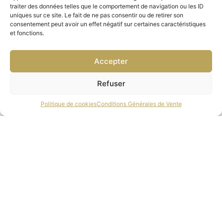
traiter des données telles que le comportement de navigation ou les ID
uniques sur ce site. Le fait de ne pas consentir ou de retirer son
consentement peut avoir un effet négatif sur certaines caractéristiques
et fonctions.
Accepter
Refuser
Politique de cookies
Conditions Générales de Vente
VISION FACTORY-IG_K1420
165.00
€
select options
1
2
3
4
5
6
7
→