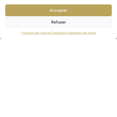
Accepter
Refuser
Politique de cookies
Conditions Générales de Vente
CHRISTIAN LACROIX – CL5102559
171.00
€
add to cart
© 2024 SITE RÉALISÉ PAR PROCHEDEMOI.FR – TOUS DROITS RÉSERVÉS