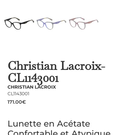
Christian Lacroix-
CL1143001
CHRISTIAN LACROIX
CL1143001
171.00
€
Lunette en Acétate
Confortable et Atypique