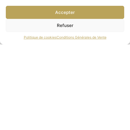
Accepter
Refuser
Politique de cookies
Conditions Générales de Vente
CHRISTIAN LACROIX-CL5109094
171.00
€
select options