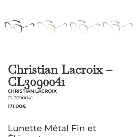
Christian Lacroix –
CL3090041
CHRISTIAN LACROIX
CL3090041
171.00
€
Lunette Métal Fin et