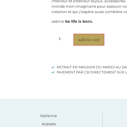
intérieur et extérieur Bijoux, accessoires,
inonde mon imaginaire pour assouvir 
création et qui j’espère aussi comblera vo
sabine
be life is born.
add to cart
RETRAIT EN MAGASIN DU MARDI AU SAMEDI
PAIEMENT PAR CB DIRECTEMENT SUR LE
Italienne
Acétate